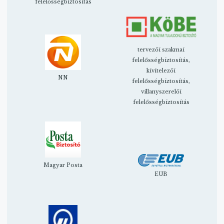
felelősségbiztosítás
tervezői szakmai
felelősségbiztosítás,
kivitelezői
NN
felelősségbiztosítás,
villanyszerelői
felelősségbiztosítás
Magyar Posta
EUB