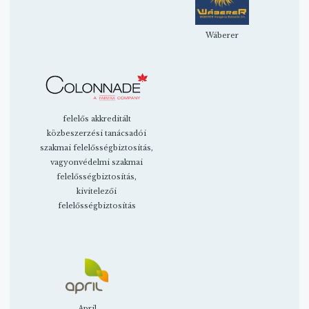
Wáberer
felelős akkreditált
közbeszerzési tanácsadói
szakmai felelősségbiztosítás,
vagyonvédelmi szakmai
felelősségbiztosítás,
kivitelezői
felelősségbiztosítás
April