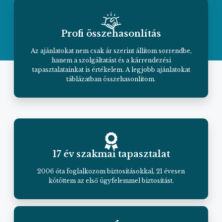
Profi összehasonlítás
Az ajánlatokat nem csak ár szerint állítom sorrendbe,
hanem a szolgáltatást és a kárrendezési
tapasztalatainkat is értékelem. A legjobb ajánlatokat
táblázatban összehasonlítom.
17 év szakmai tapasztalat
2006 óta foglalkozom biztosításokkal, 21 évesen
kötöttem az első ügyfelemmel biztosítást.