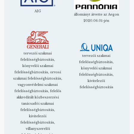
AIG
állományt átvette az Aegon
2020.06.01-jén
tervezői szakmai
tervezői szakmai
felelősségbiztosítás,
felelősségbiztosítás,
könyvelői szakmai
könyvelői szakmai
felelősségbiztosítás, orvosi
felelősségbiztosítás,
szakmai felelősségbiztosítás,
kivitelezői
vagyonvédelmi szakmai
felelősségbiztosítás
felelősségbiztosítás, felelős
akkreditált közbeszerzési
tanácsadói szakmai
felelősségbiztosítás,
kivitelezői
felelősségbiztosítás,
villanyszerelői