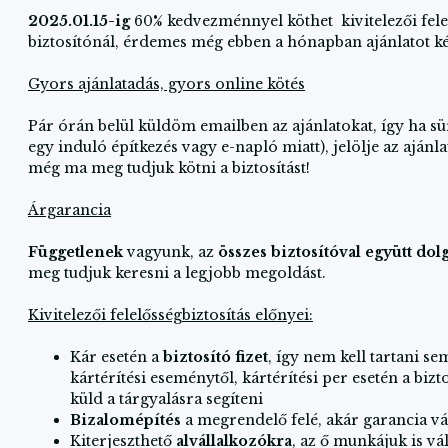
2025.01.15-ig
60% kedvezménnyel köthet kivitelezői felel
biztosítónál, érdemes még ebben a hónapban ajánlatot ké
Gyors ajánlatadás, gyors online kötés
Pár órán belül küldöm emailben az ajánlatokat, így ha sür
egy induló építkezés vagy e-napló miatt), jelölje az ajánl
még ma meg tudjuk kötni a biztosítást!
Árgarancia
Függetlenek
vagyunk, az
összes biztosítóval együtt do
meg tudjuk keresni a legjobb megoldást.
Kivitelezői felelősségbiztosítás előnyei:
Kár esetén a
biztosító fizet
, így nem kell tartani s
kártérítési eseménytől, kártérítési per esetén a bizt
küld a tárgyalásra segíteni
Bizalomépítés
a megrendelő felé, akár garancia vá
Kiterjeszthető
alvállalkozókra
, az ő munkájuk is vál