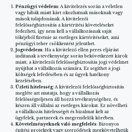
Pénzügyi védelem
: A kivitelezés során a véletlen
vagy hibák miatt kárt okozhatnak másoknak vagy
mások tulajdonának. A kivitelezői
felelősségbiztosítás a kártérítési követeléseket
fedezheti, így nem kell a vállalkozásnak saját
tőkéjéből fizetnie az esetleges kártérítéseket, ami
pénzügyi teher csökkentést jelenthet.
Jogvédelem
: Ha a kivitelező ellen peres eljárást
indítanak a tevékenysége során bekövetkezett károk
miatt, a kivitelezői felelősségbiztosítás jogi védelmet
nyújthat a vállalkozás számára. Ez segíthet a jogi
költségek lefedésében és az ügyek hatékony
kezelésében.
Üzleti hitelesség
: A kivitelezői felelősségbiztosítás
megléte azt mutatja, hogy a vállalkozás
felelősségteljesen áll hozzá tevékenységéhez, és
készen áll vállalni az esetleges károkat. Ez növelheti
a vállalkozás hitelességét és bizalmat kelt az
ügyfelek, partnerek és megrendelők körében.
Követelményeknek való megfelelés
: Bizonyos
építési projektek vagy szerződések megkövetelhetik