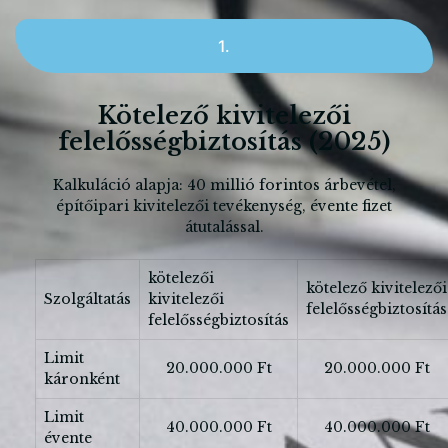
1.
Kötelező kivitelezői
felelősségbiztosítás (2025)
Kalkuláció alapja: 40 millió forintos árbevétel,
építőipari kivitelezői tevékenység, évente fizet
átutalással.
kötelezői
kötelező kivitelezői
Szolgáltatás
kivitelezői
felelősségbiztosítás
felelősségbiztosítás
Limit
20.000.000 Ft
20.000.000 Ft
káronként
Limit
40.000.000 Ft
40.000.000 Ft
évente