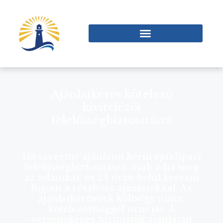
Ajánlatkérés kötelező
kivitelezői
felelősségbiztosításra
Ha szeretne ajánlatot kérni építőipari
felelősségbiztosításra, csak adja meg
az adatokat, és 24 órán belül keresni
fogom a részletes ajánlatokkal. Az
ajánlatkérésnek költsége nincs,
kötelezettséggel nem jár. A
versenyképes biztosítók ajánlatait