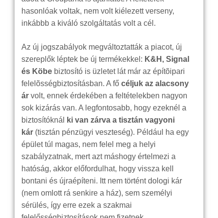
hasonlóak voltak, nem volt kiélezett verseny,
inkábbb a kiváló szolgáltatás volt a cél.
Az új jogszabályok megváltoztatták a piacot, új
szereplők léptek be új termékekkel:
K&H, Signal
és Köbe
biztosító is üzletet lát már az építõipari
felelõsségbiztosításban. A fő
céljuk az alacsony
ár
volt, ennek érdekében a feltételekben nagyon
sok kizárás van. A legfontosabb, hogy ezeknél a
biztosítóknál
ki van zárva a tisztán vagyoni
kár
(tisztán pénzügyi veszteség). Például ha egy
épület túl magas, nem felel meg a helyi
szabályzatnak, mert azt máshogy értelmezi a
hatóság, akkor előfordulhat, hogy vissza kell
bontani és újraépíteni. Itt nem történt dologi kár
(nem omlott rá senkire a ház), sem személyi
sérülés, így erre ezek a szakmai
felelősségbiztosítások nem fizetnek.