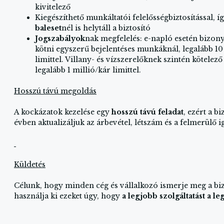
kivitelező
Kiegészíthető munkáltatói felelősségbiztosítással, í
baleset
nél is helytáll a biztosító
Jogszabályok
nak megfelelés: e-napló esetén bizon
kötni egyszerű bejelentéses munkáknál, legalább 10
limittel. Villany- és vízszerelőknek szintén kötelez
legalább 1 millió/kár limittel.
Hosszú távú megoldás
A kockázatok kezelése egy
hosszú távú feladat
, ezért a b
évben aktualizáljuk az árbevétel, létszám és a felmerülő 
Küldetés
Célunk, hogy minden cég és vállalkozó ismerje meg a bizt
használja ki ezeket úgy, hogy
a legjobb szolgáltatást a l