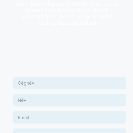
összehasonlítom és értékelem. Az új
kormányrendelet miatt kicsit
lelassultunk, de pár napon belül
utolérjük magunkat!