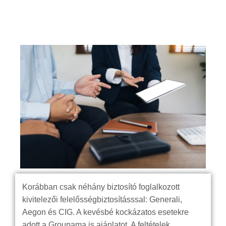
Korábban csak néhány biztosító foglalkozott
kivitelezői felelősségbiztosításssal: Generali,
Aegon és CIG. A kevésbé kockázatos esetekre
adott a Groupama is ajánlatot. A feltételek