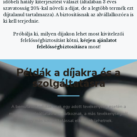
idõbeli hatály kiterjesztést választ (általában 3 éves
szavatosság 20%-kal növeli a díjat, de a legtöbb termék ezt
díjtalanul tartalmazza). A biztosításnak az alvállalkozóra is
ki kell terjednie.
Próbálja ki, milyen díjakon lehet most kivitelezői
felelősségbiztosítást kötni,
kérjen ajánlatot
felelősségbiztosításra
most!
Példák a díjakra és a
szolgáltatásra
A bemutatott példák csak egy adott tevékenység esetén a
megjelölt szolgáltatásra vonatkoznak, a más tevékenységnél
vagy más szolgáltatással eltérések lehetnek.