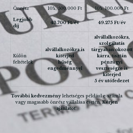
Önrész
10%, 500.000 Ft
10%, 100.000 Ft
Legjobb
43.700 Ft/év
49.275 Ft/év
díj
alvállalkozókra,
szolgáltatás
alvállalkozókra is
tárgyában okozott
Külön
kiterjed
kárra, tisztán
feltételek
hűség
pénzügyi
engedménnyel
veszteségre is
kiterjed
5 év utófedezet
További kedvezmény
lehetséges például e-számla
vagy magasabb önrész vállalása esetén.
Kérjen
ajánlatot
!