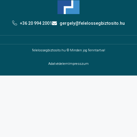
+36 20 994 2001
gergely@felelossegbiztosito.hu
felelossegbiztosito.hu © Minden jog fenntartva!
Adatvédelem
Impresszum