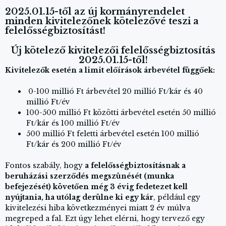
2025.01.15-től az új kormányrendelet
minden kivitelezőnek kötelezővé teszi a
felelősségbiztosítást!
Új kötelező kivitelezői felelősségbiztosítás
2025.01.15-től!
Kivitelezők esetén a limit előírások árbevétel függőek:
0-100 millió Ft árbevétel 20 millió Ft/kár és 40
millió Ft/év
100-500 millió Ft közötti árbevétel esetén 50 millió
Ft/kár és 100 millió Ft/év
500 millió Ft feletti árbevétel esetén 100 millió
Ft/kár és 200 millió Ft/év
Fontos szabály, hogy
a felelősségbiztosításnak a
beruházási szerződés megszûnését (munka
befejezését) követően még 3 évig fedetezet kell
nyújtania, ha utólag derülne ki egy kár
, például egy
kivitelezési hiba következményei miatt 2 év múlva
megreped a fal. Ezt úgy lehet elérni, hogy tervező egy